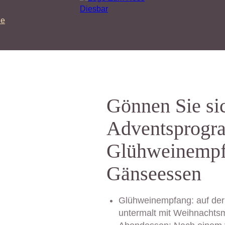
de
Gönnen Sie si
Adventsprogr
Glühweinempf
Gänseessen
Glühweinempfang:
auf der
untermalt mit Weihnachts